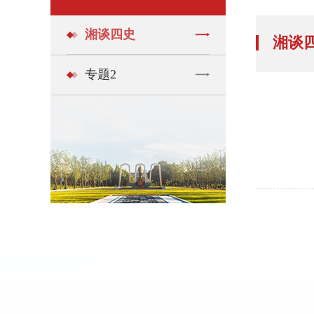
湘谈四史
湘谈
专题2